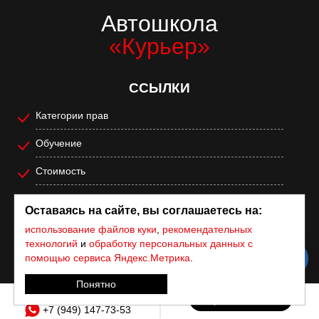
Автошкола
«Курьер»
ССЫЛКИ
Категории прав
Обучение
Стоимость
О нас
Оставаясь на сайте, вы соглашаетесь на:
Отзывы
использование файлов куки
,
рекомендательных
технологий
и
обработку персональных данных с
Контакты
помощью сервиса Яндекс.Метрика
.
Пользовательское соглашение
Понятно
+7 (949) 538-96-04
Обратный звонок
Политика конфиденциальности
+7 (949) 147-73-53