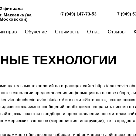
2 филиала
+7 (949) 147-73-53
+7 (949) 5
г. Макеевка (на
Московской)
ии прав
Обучение
Стоимость
О нас
Отзывы
НЫЕ ТЕХНОЛОГИИ
ндательных технологий на страницах сайта https://makeevka.obuc
нные технологии предоставления информации на основе сбора, си
akeevka.obuchenie-avtoshkola.ru/ и в сети «Интернет», находящихс
ридически значимых сообщений необходимо направить письмо по 
сайте, заключаются в подборе и предоставлении посетителям са
 некоммерческих запросов (мероприятия, инструкции), т.е. в предо
ограммное обеспечение собирает информацию о действиях посетит