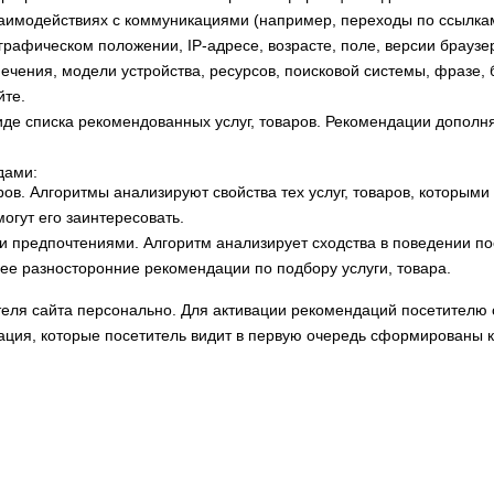
взаимодействиях с коммуникациями (например, переходы по ссылк
графическом положении, IP-адресе, возрасте, поле, версии брауз
чения, модели устройства, ресурсов, поисковой системы, фразе, б
йте.
иде списка рекомендованных услуг, товаров. Рекомендации допол
дами:
ров. Алгоритмы анализируют свойства тех услуг, товаров, которыми
огут его заинтересовать.
и предпочтениями. Алгоритм анализирует сходства в поведении по
ее разносторонние рекомендации по подбору услуги, товара.
ля сайта персонально. Для активации рекомендаций посетителю с
ация, которые посетитель видит в первую очередь сформированы 